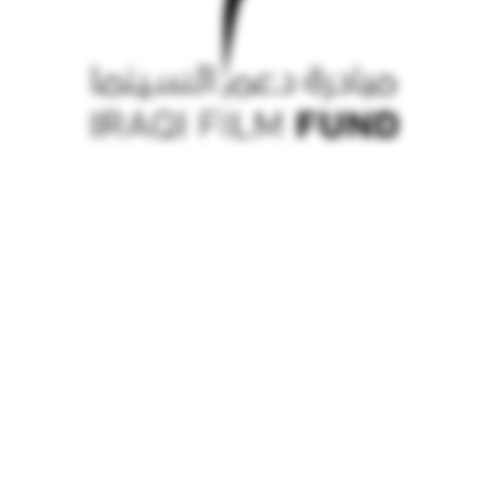
© iraqi film fund 2026