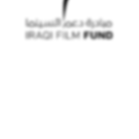
© iraqi film fund 2026