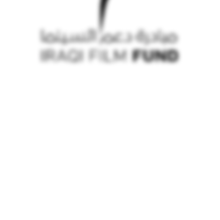
© iraqi film fund 2026