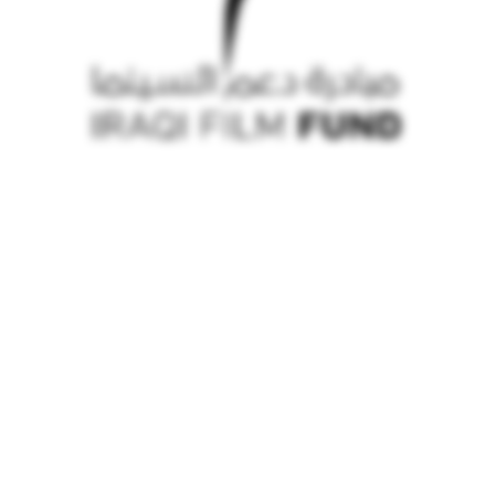
© iraqi film fund 2026